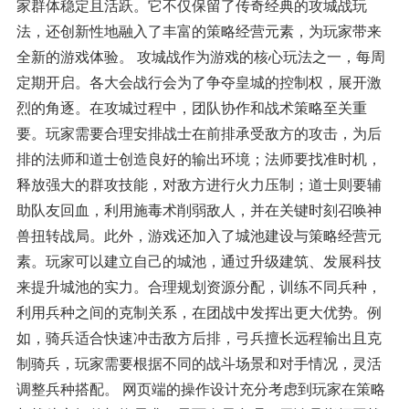
家群体稳定且活跃。它不仅保留了传奇经典的攻城战玩
法，还创新性地融入了丰富的策略经营元素，为玩家带来
全新的游戏体验。 攻城战作为游戏的核心玩法之一，每周
定期开启。各大会战行会为了争夺皇城的控制权，展开激
烈的角逐。在攻城过程中，团队协作和战术策略至关重
要。玩家需要合理安排战士在前排承受敌方的攻击，为后
排的法师和道士创造良好的输出环境；法师要找准时机，
释放强大的群攻技能，对敌方进行火力压制；道士则要辅
助队友回血，利用施毒术削弱敌人，并在关键时刻召唤神
兽扭转战局。此外，游戏还加入了城池建设与策略经营元
素。玩家可以建立自己的城池，通过升级建筑、发展科技
来提升城池的实力。合理规划资源分配，训练不同兵种，
利用兵种之间的克制关系，在团战中发挥出更大优势。例
如，骑兵适合快速冲击敌方后排，弓兵擅长远程输出且克
制骑兵，玩家需要根据不同的战斗场景和对手情况，灵活
调整兵种搭配。 网页端的操作设计充分考虑到玩家在策略