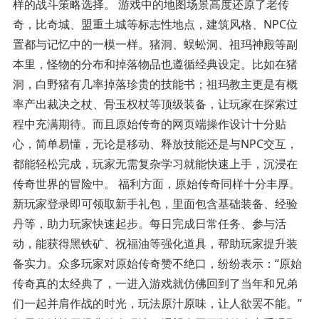
样的战斗策略选择。 游戏中的地图场景高度还原了老传
奇，比奇城、盟重土城等标志性地点，建筑风格、NPC位
置都与记忆中的一模一样。猪洞、蜈蚣洞、祖玛神殿等副
本里，怪物的分布和掉落物品也遵循经典设定。比如在猪
洞，白野猪有几率掉落珍贵的技能书；祖玛教主更是有概
率产出裁决之杖、骨玉权杖等顶级装备，让玩家在探索过
程中充满期待。而且原始传奇的网页端操作设计十分贴
心，简单易懂，无论是移动、释放技能还是与NPC交互，
都能轻松完成，玩家无需复杂学习就能快速上手，沉浸在
传奇世界的冒险中。 福利方面，原始传奇同样十分丰厚。
新玩家登录即可领取新手礼包，里面包含基础装备、经验
丹等，助力玩家快速起步。每日完成日常任务、参与活
动，能获得黑铁矿、祝福油等强化道具，帮助玩家提升装
备实力。众多玩家对原始传奇赞不绝口，纷纷表示：“原始
传奇真的太经典了，一进入游戏就仿佛回到了当年和兄弟
们一起并肩作战的时光，玩法原汁原味，让人欲罢不能。”