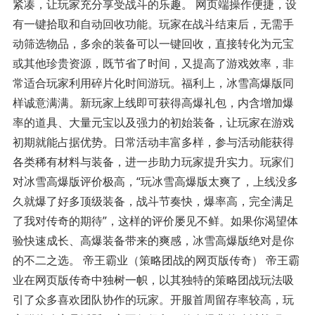
紧凑，让玩家充分享受战斗的乐趣。 网页端操作便捷，设
有一键拾取和自动回收功能。玩家在战斗结束后，无需手
动筛选物品，多余的装备可以一键回收，直接转化为元宝
或其他珍贵资源，既节省了时间，又提高了游戏效率，非
常适合玩家利用碎片化时间游玩。福利上，冰雪高爆版同
样诚意满满。新玩家上线即可获得高爆礼包，内含增加爆
率的道具、大量元宝以及强力的初始装备，让玩家在游戏
初期就能占据优势。日常活动丰富多样，参与活动能获得
各类稀有材料与装备，进一步助力玩家提升实力。玩家们
对冰雪高爆版评价极高，“玩冰雪高爆版太爽了，上线没多
久就爆了好多顶级装备，战斗节奏快，爆率高，完全满足
了我对传奇的期待”，这样的评价屡见不鲜。如果你渴望体
验快速成长、高爆装备带来的爽感，冰雪高爆版绝对是你
的不二之选。 帝王霸业（策略团战的网页版传奇） 帝王霸
业在网页版传奇中独树一帜，以其独特的策略团战玩法吸
引了众多喜欢团队协作的玩家。开服首周留存率较高，玩