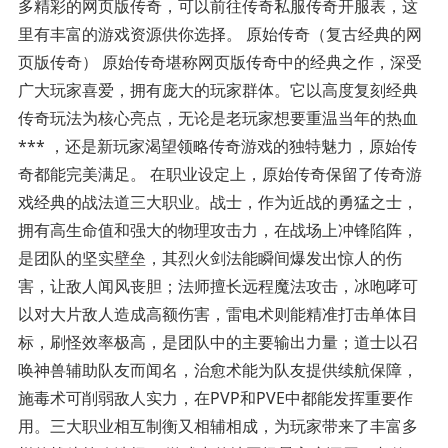
多精彩的网页版传奇，可以前往传奇私服传奇开服表，这
里有丰富的游戏资源供你选择。 原始传奇（复古经典的网
页版传奇） 原始传奇堪称网页版传奇中的经典之作，深受
广大玩家喜爱，拥有庞大的玩家群体。它以高度复刻经典
传奇玩法为核心亮点，无论是老玩家想要重温当年的热血
*** ，还是新玩家渴望领略传奇游戏的独特魅力，原始传
奇都能完美满足。 在职业设定上，原始传奇保留了传奇游
戏经典的战法道三大职业。战士，作为近战的勇猛之士，
拥有高生命值和强大的物理攻击力，在战场上冲锋陷阵，
是团队的坚实壁垒，其烈火剑法能瞬间爆发出惊人的伤
害，让敌人闻风丧胆；法师擅长远程魔法攻击，冰咆哮可
以对大片敌人造成高额伤害，雷电术则能精准打击单体目
标，刷怪效率极高，是团队中的主要输出力量；道士以召
唤神兽辅助队友而闻名，治愈术能为队友提供续航保障，
施毒术可削弱敌人实力，在PVP和PVE中都能发挥重要作
用。三大职业相互制衡又相辅相成，为玩家带来了丰富多