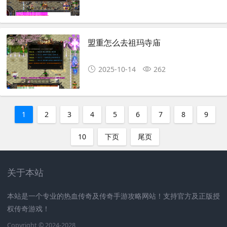
盟重怎么去祖玛寺庙
2025-10-14
262
1
2
3
4
5
6
7
8
9
10
下页
尾页
关于本站
本站是一个专业的热血传奇及传奇手游攻略网站！支持官方及正版授
权传奇游戏！
Copyright © 2024-2028