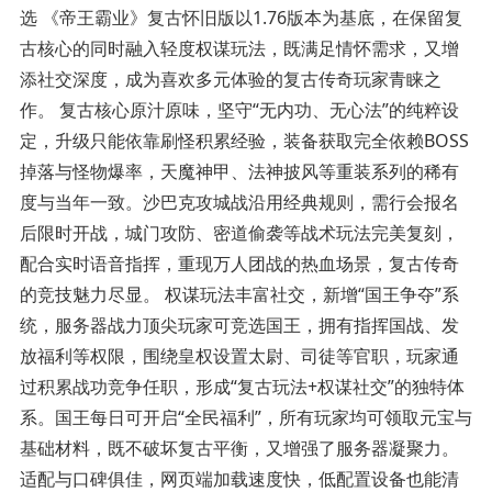
选 《帝王霸业》复古怀旧版以1.76版本为基底，在保留复
古核心的同时融入轻度权谋玩法，既满足情怀需求，又增
添社交深度，成为喜欢多元体验的复古传奇玩家青睐之
作。 复古核心原汁原味，坚守“无内功、无心法”的纯粹设
定，升级只能依靠刷怪积累经验，装备获取完全依赖BOSS
掉落与怪物爆率，天魔神甲、法神披风等重装系列的稀有
度与当年一致。沙巴克攻城战沿用经典规则，需行会报名
后限时开战，城门攻防、密道偷袭等战术玩法完美复刻，
配合实时语音指挥，重现万人团战的热血场景，复古传奇
的竞技魅力尽显。 权谋玩法丰富社交，新增“国王争夺”系
统，服务器战力顶尖玩家可竞选国王，拥有指挥国战、发
放福利等权限，围绕皇权设置太尉、司徒等官职，玩家通
过积累战功竞争任职，形成“复古玩法+权谋社交”的独特体
系。国王每日可开启“全民福利”，所有玩家均可领取元宝与
基础材料，既不破坏复古平衡，又增强了服务器凝聚力。
适配与口碑俱佳，网页端加载速度快，低配置设备也能清