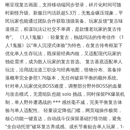
晰呈现复古画面，支持移动端同步登录，碎片化时间可随
时刷怪升级。新服日均活跃超5.3万，无氪金碾压现象，平
民玩家也能通过团队合作获取顶级装备。玩家反馈“复古味
道很正，权谋玩法让社交不单调，是款懂老玩家的复古传
奇”。 《1人1鬼服》：轻量复古，独战玛法的传奇佳作 《1
人1鬼服》以“单人沉浸式体验”为特色，在复古传奇框架下
优化单人生存玩法，既保留经典内核，又适配现代玩家的
独处需求，成为散人玩家的复古首选。 复古基底适配单人
玩法，沿用战法道三职业与经典地图，怪物分布、装备掉
落概率完全参照1.76版本，无任何破坏平衡的额外系统。
针对单人玩家优化BOSS难度，调整部分野外BOSS的血量
与攻击模式，无需组队也能 solo 挑战，同时保留PK爆装机
制，单人野外遭遇战的 *** 感丝毫不减，完美平衡复古体
验与单人适配性。 轻量设定降低门槛，网页端操作极简，
核心功能一键直达，自动战斗仅保留基础打怪功能，避免
“全自动托管”破坏复古养成感。成长节奏贴合单人玩家，1-