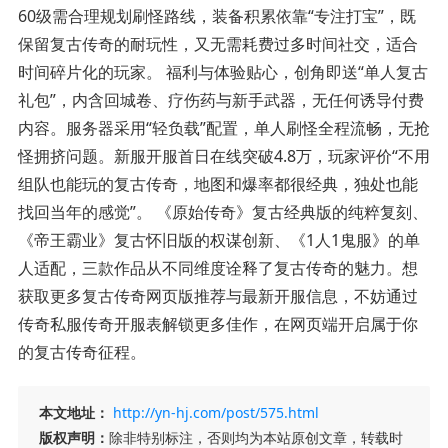
60级需合理规划刷怪路线，装备积累依靠“专注打宝”，既
保留复古传奇的耐玩性，又无需耗费过多时间社交，适合
时间碎片化的玩家。 福利与体验贴心，创角即送“单人复古
礼包”，内含回城卷、疗伤药与新手武器，无任何诱导付费
内容。服务器采用“轻负载”配置，单人刷怪全程流畅，无抢
怪拥挤问题。新服开服首日在线突破4.8万，玩家评价“不用
组队也能玩的复古传奇，地图和爆率都很经典，独处也能
找回当年的感觉”。 《原始传奇》复古经典版的纯粹复刻、
《帝王霸业》复古怀旧版的权谋创新、《1人1鬼服》的单
人适配，三款作品从不同维度诠释了复古传奇的魅力。想
获取更多复古传奇网页版推荐与最新开服信息，不妨通过
传奇私服传奇开服表解锁更多佳作，在网页端开启属于你
的复古传奇征程。
本文地址：
http://yn-hj.com/post/575.html
版权声明：
除非特别标注，否则均为本站原创文章，转载时