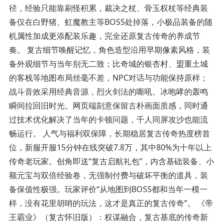
径，经验只能靠刷怪积累，裁决之杖、骨玉权杖等经典装
备仅在白野猪、虹魔教主等BOSS处掉落，小极品装备的随
机属性加成更添配装乐趣，完全还原复古传奇的养成节
奏。 复古细节唤醒记忆，角色造型沿用早期像素风格，装
备外观细节与当年别无二致；比奇城的银杏村、盟重土城
的客栈等地图布局丝毫不差，NPC对话与功能保持原样；
战斗音效采用经典音源，烈火剑法的嘶吼、冰咆哮的轰鸣
瞬间拉回旧时光。网页端刻意保留古朴画面质感，同时通
过技术优化解决了当年的卡顿问题，千人同屏攻沙也能流
畅运行。 人气与福利双保障，长期稳居复古传奇热度榜首
位，新服开服15分钟在线突破7.8万，其中80%为十年以上
传奇老玩家。创角即送“复古启航礼包”，内含基础装备、小
额元宝与双倍经验卷，无强制付费与破坏平衡的道具，装
备保值性极强。玩家评价“从地图到BOSS都和当年一模一
样，没有花里胡哨的玩法，这才是真正的复古传奇”。 《帝
王霸业》（复古怀旧版）：权谋融合，复古基底的传奇新