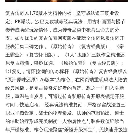
复古传奇以1.76版本为精神内核，坚守战法道三职业设
定、PK爆装、沙巴克攻城等经典玩法，用古朴画面与慢节
奏养成唤醒玩家情怀，成为传奇品类中极具生命力的分
支。如今优质的复古传奇网页版在哪玩？传奇私服传奇开
服表汇集口碑之作，《原始传奇》（复古经典版）、《帝
王霸业》（复古怀旧版）、《1人1鬼服》三款作品精准还
原复古精髓，堪称优选。 《原始传奇》（复古经典版）：
1:1复刻，情怀拉满的传奇标杆 《原始传奇》复古经典版以
“原汁原味还原1.76版本”为核心，在网页端重现玛法大陆的
经典风貌，是复古传奇爱好者的首选。想之一时间入驻新
服，重温热血岁月，可通过传奇私服传奇开服表锁定开服
时间，快速启程。 经典玩法精准复刻，严格保留战法道三
职业平衡设定，战士的物理爆发、法师的范围输出、道士
的辅助治疗形成完美制衡，人物属性点与装备数值延续当
年严谨标准。核心玩法聚焦“杀怪升级掉宝”，无快速升级捷